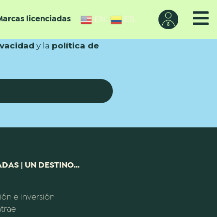
EN
ES
Marcas licenciadas
ivacidad
y la
política de
DAS | UN DESTINO...
ión e inversión
trae