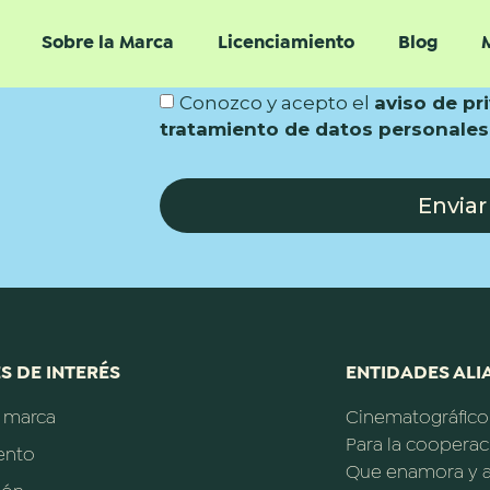
Sobre la Marca
Licenciamiento
Blog
Conozco y acepto el
aviso de pr
tratamiento de datos personales
Enviar
S DE INTERÉS
ENTIDADES ALIA
a marca
Cinematográfico
Para la cooperac
ento
Que enamora y a