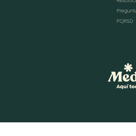
Resoluc
Pregunt
PQRSD