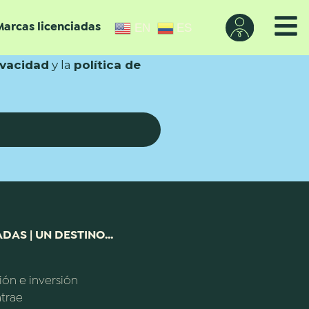
EN
ES
Marcas licenciadas
ivacidad
y la
política de
DAS | UN DESTINO...
ión e inversión
trae