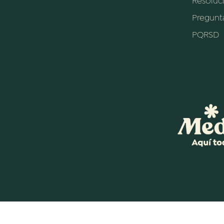
Resoluc
Pregunt
PQRSD