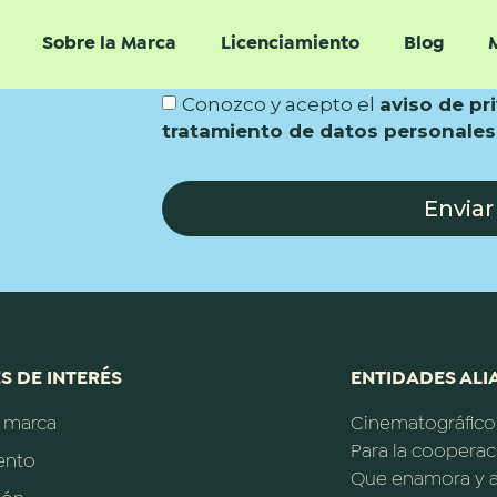
Sobre la Marca
Licenciamiento
Blog
Conozco y acepto el
aviso de pr
tratamiento de datos personales
Enviar
S DE INTERÉS
ENTIDADES ALIA
a marca
Cinematográfico
Para la cooperac
ento
Que enamora y a