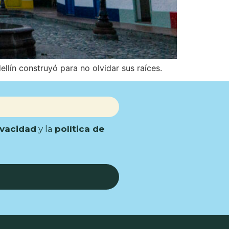
llín construyó para no olvidar sus raíces.
ivacidad
y la
política de