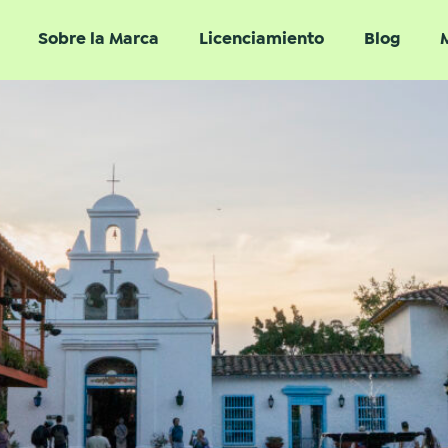
s de berraquera tallada en el 
Sobre la Marca
Licenciamiento
Blog