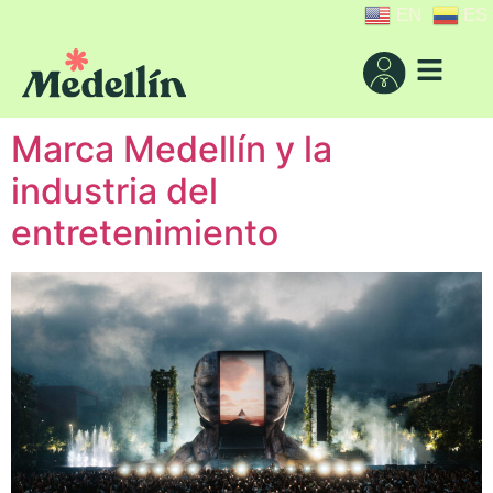
EN
ES
Marca Medellín y la
industria del
entretenimiento