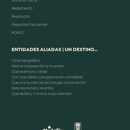
Sobre la marca
Reglamento
Resolución
Preguntas Frecuentes
PQRSD
ENTIDADES ALIADAS | UN DESTINO...
Cinematográfico
Para la cooperación e inversión
Que enamora y atrae
Con una oferta y programación constante
Que vive la ciencia, tecnología e innovación
Para reuniones y eventos
Que recibe y conoce a sus visitantes